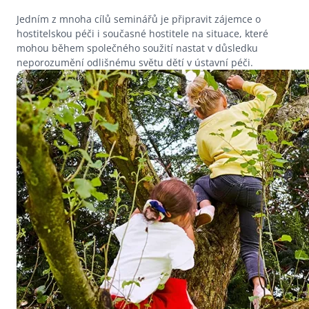
Jedním z mnoha cílů seminářů je připravit zájemce o
hostitelskou péči i současné hostitele na situace, které
mohou během společného soužití nastat v důsledku
neporozumění odlišnému světu dětí v ústavní péči.