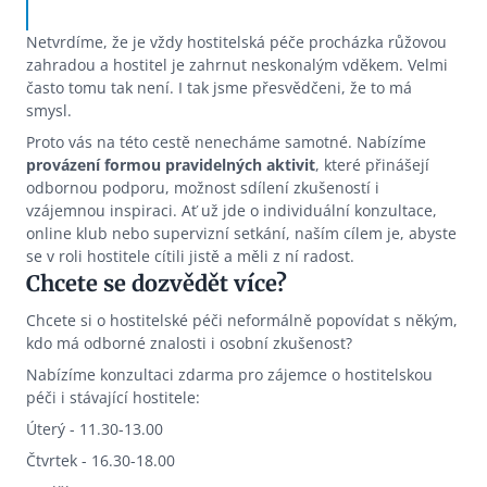
Netvrdíme, že je vždy hostitelská péče procházka růžovou
zahradou a hostitel je zahrnut neskonalým vděkem. Velmi
často tomu tak není. I tak jsme přesvědčeni, že to má
smysl.
Proto vás na této cestě nenecháme samotné. Nabízíme
provázení formou pravidelných aktivit
, které přinášejí
odbornou podporu, možnost sdílení zkušeností i
vzájemnou inspiraci. Ať už jde o individuální konzultace,
online klub nebo supervizní setkání, naším cílem je, abyste
se v roli hostitele cítili jistě a měli z ní radost.
Chcete se dozvědět více?
Chcete si o hostitelské péči neformálně popovídat s někým,
kdo má odborné znalosti i osobní zkušenost?
Nabízíme konzultaci zdarma pro zájemce o hostitelskou
péči i stávající hostitele:
Úterý - 11.30-13.00
Čtvrtek - 16.30-18.00