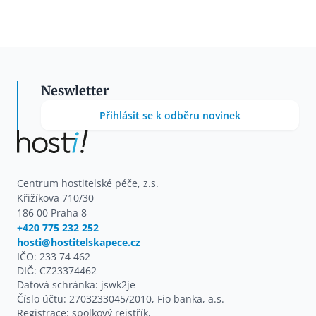
Neswletter
Přihlásit se k odběru novinek
Centrum hostitelské péče, z.s.
Křižíkova 710/30
186 00 Praha 8
+420 775 232 252
hosti@hostitelskapece.cz
IČO: 233 74 462
DIČ: CZ23374462
Datová schránka: jswk2je
Číslo účtu: 2703233045/2010, Fio banka, a.s.
Registrace: spolkový rejstřík,