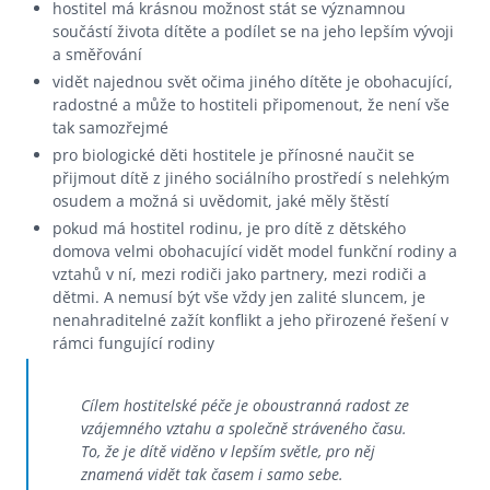
hostitel má krásnou možnost stát se významnou
součástí života dítěte a podílet se na jeho lepším vývoji
a směřování
vidět najednou svět očima jiného dítěte je obohacující,
radostné a může to hostiteli připomenout, že není vše
tak samozřejmé
pro biologické děti hostitele je přínosné naučit se
přijmout dítě z jiného sociálního prostředí s nelehkým
osudem a možná si uvědomit, jaké měly štěstí
pokud má hostitel rodinu, je pro dítě z dětského
domova velmi obohacující vidět model funkční rodiny a
vztahů v ní, mezi rodiči jako partnery, mezi rodiči a
dětmi. A nemusí být vše vždy jen zalité sluncem, je
nenahraditelné zažít konflikt a jeho přirozené řešení v
rámci fungující rodiny
Cílem hostitelské péče je oboustranná radost ze
vzájemného vztahu a společně stráveného času.
To, že je dítě viděno v lepším světle, pro něj
znamená vidět tak časem i samo sebe.