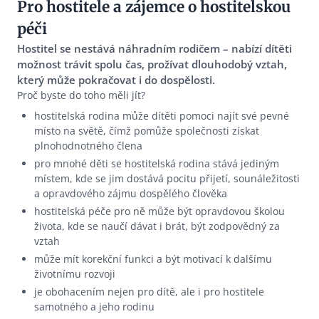
Pro hostitele a zájemce o hostitelskou
péči
Hostitel se nestává náhradním rodičem – nabízí dítěti
možnost trávit spolu čas, prožívat dlouhodobý vztah,
který může pokračovat i do dospělosti.
Proč byste do toho měli jít?
hostitelská rodina může dítěti pomoci najít své pevné
místo na světě, čímž pomůže společnosti získat
plnohodnotného člena
pro mnohé děti se hostitelská rodina stává jediným
místem, kde se jim dostává pocitu přijetí, sounáležitosti
a opravdového zájmu dospělého člověka
hostitelská péče pro ně může být opravdovou školou
života, kde se naučí dávat i brát, být zodpovědný za
vztah
může mít korekční funkci a být motivací k dalšímu
životnímu rozvoji
je obohacením nejen pro dítě, ale i pro hostitele
samotného a jeho rodinu