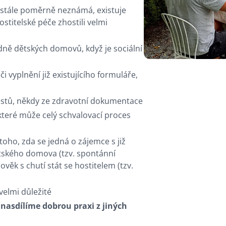
h stále poměrně neznámá, existuje
titelské péče zhostili velmi
dně dětských domovů, když je sociální
 vyplnění již existujícího formuláře,
restů, někdy ze zdravotní dokumentace
které může celý schvalovací proces
toho, zda se jedná o zájemce s již
ského domova (tzv. spontánní
ověk s chutí stát se hostitelem (tzv.
velmi důležité
 nasdílíme dobrou praxi z jiných