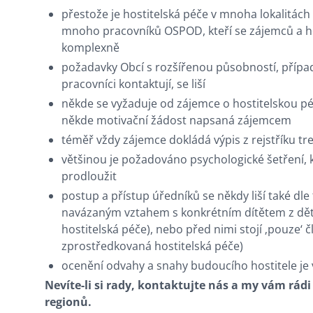
přestože je hostitelská péče v mnoha lokalitác
mnoho pracovníků OSPOD, kteří se zájemců a hos
komplexně
požadavky Obcí s rozšířenou působností, přípa
pracovníci kontaktují, se liší
někde se vyžaduje od zájemce o hostitelskou péči
někde motivační žádost napsaná zájemcem
téměř vždy zájemce dokládá výpis z rejstříku t
většinou je požadováno psychologické šetření, 
prodloužit
postup a přístup úředníků se někdy liší také dle 
navázaným vztahem s konkrétním dítětem z dět
hostitelská péče), nebo před nimi stojí ‚pouze‘ čl
zprostředkovaná hostitelská péče)
ocenění odvahy a snahy budoucího hostitele je 
Nevíte-li si rady, kontaktujte nás a my vám rádi
regionů.