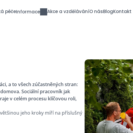
ká péče
Akce a vzdělávání
O nás
Blog
Kontakt
Informace
áci, a to všech zúčastněných stran:
o domova. Sociální pracovník jak
hraje v celém procesu klíčovou roli,
většinou jeho kroky míří na příslušný