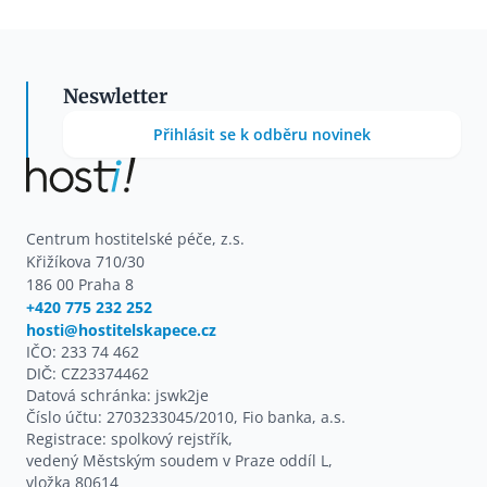
Neswletter
Přihlásit se k odběru novinek
Centrum hostitelské péče, z.s.
Křižíkova 710/30
186 00 Praha 8
+420 775 232 252
hosti@hostitelskapece.cz
IČO: 233 74 462
DIČ: CZ23374462
Datová schránka: jswk2je
Číslo účtu: 2703233045/2010, Fio banka, a.s.
Registrace: spolkový rejstřík,
vedený Městským soudem v Praze oddíl L,
vložka 80614