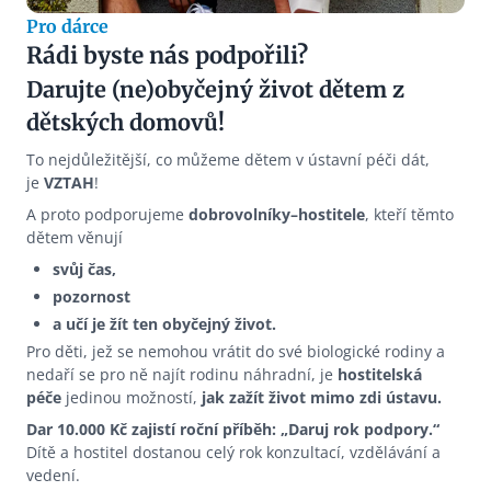
Pro dárce
Rádi byste nás podpořili?
Darujte (ne)obyčejný život dětem z
dětských domovů!
To nejdůležitější, co můžeme dětem v ústavní péči dát,
je
VZTAH
!
A proto podporujeme
dobrovolníky–hostitele
, kteří těmto
dětem věnují
svůj čas,
pozornost
a učí je žít ten obyčejný život.
Pro děti, jež se nemohou vrátit do své biologické rodiny a
nedaří se pro ně najít rodinu náhradní, je
hostitelská
péče
jedinou možností,
jak zažít život mimo zdi ústavu.
Dar 10.000 Kč zajistí roční příběh: „Daruj rok podpory.“
Dítě a hostitel dostanou celý rok konzultací, vzdělávání a
vedení.