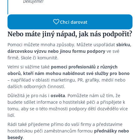
Děkujeme!
Chci darovat
Nebo máte jiný nápad, jak nás podpořit?
Pomoci můžete mnoha způsoby. Můžete uspořádat
sbírku,
dárcovskou výzvu nebo jinou formu podpory
ve své
firmě, škole či komunitě.
Velmi si vážíme také
pomoci profesionálů z různých
oborů, kteří nám mohou nabídnout své služby pro bono
– například v oblasti marketingu, PR, grafiky, médií nebo
dalších odborných činností.
Důležitá je pro nás i
osvěta
. Pomůžete nám už tím, že
budete sdílet informace o hostitelské péči a přispějete k
tomu, aby se o této možnosti podpory dětí dozvědělo více
lidí.
Rádi také přijedeme přímo do vaší firmy a představíme
hostitelskou péči zaměstnancům formou
přednášky nebo
besedy
.