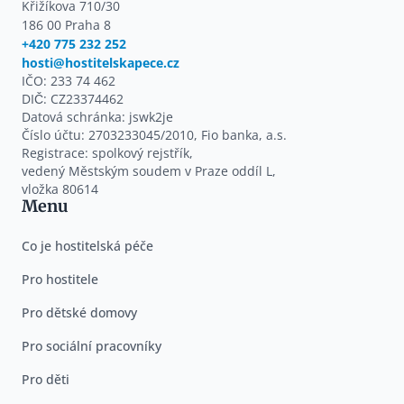
Křižíkova 710/30
186 00 Praha 8
+420 775 232 252
hosti@hostitelskapece.cz
IČO: 233 74 462
DIČ: CZ23374462
Datová schránka: jswk2je
Číslo účtu: 2703233045/2010, Fio banka, a.s.
Registrace: spolkový rejstřík,
vedený Městským soudem v Praze oddíl L,
vložka 80614
Menu
Co je hostitelská péče
Pro hostitele
Pro dětské domovy
Pro sociální pracovníky
Pro děti