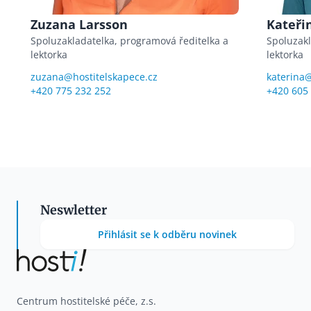
Zuzana Larsson
Kateři
Spoluzakladatelka, programová ředitelka a
Spoluzakl
lektorka
lektorka
zuzana@hostitelskapece.cz
katerina@
+420 775 232 252
+420 605
Neswletter
Přihlásit se k odběru novinek
Centrum hostitelské péče, z.s.