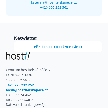
katerina@hostitelskapece.cz
+420 605 232 562
Neswletter
Přihlásit se k odběru novinek
Centrum hostitelské péče, z.s.
Křižíkova 710/30
186 00 Praha 8
+420 775 232 252
hosti@hostitelskapece.cz
IČO: 233 74 462
DIČ: CZ23374462
Datová schránka: jswk2je